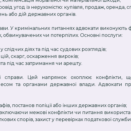
в, компенсація моральної чи матеріальної шкоди;
від угод із нерухомістю: купівля, продаж, оренда, 
нь або дій державних органів.
рави. У кримінальних питаннях адвокати виконують 
, обвинувачених чи потерпілих. Основні послуги:
 слідчих діях та під час судових розглядів;
цій, скарг, оскарження вироків;
нта під час затримання чи арешту.
вні справи. Цей напрямок охоплює конфлікти, 
несом та органами державної влади. Адвокати п
ів, постанов поліції або інших державних органів;
 включаючи межові конфлікти чи питання використан
ових спорів, захист у перевірках податкової служби