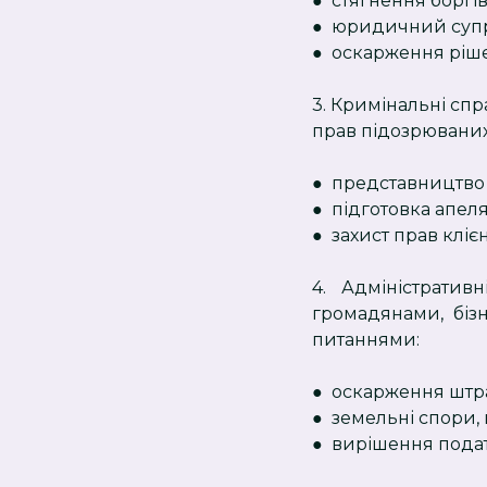
● стягнення боргі
● юридичний супро
● оскарження ріше
3. Кримінальні сп
прав підозрюваних
● представництво у
● підготовка апеля
● захист прав кліє
4. Адміністрати
громадянами, біз
питаннями:
● оскарження штраф
● земельні спори,
● вирішення податк