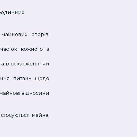
 родинних
майнових спорів,
 часток кожного з
га в оскарженні чи
ення питань щодо
 майнові відносини
 стосуються майна,