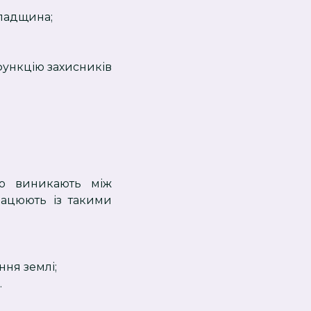
спадщина;
функцію захисників
що виникають між
рацюють із такими
ня землі;
.