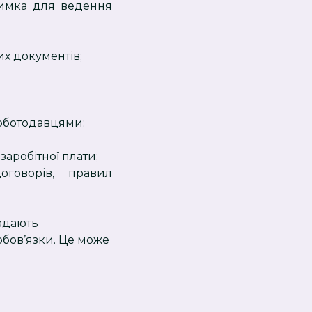
римка для ведення
их документів;
роботодавцями:
заробітної плати;
говорів, правил
надають
обов’язки. Це може