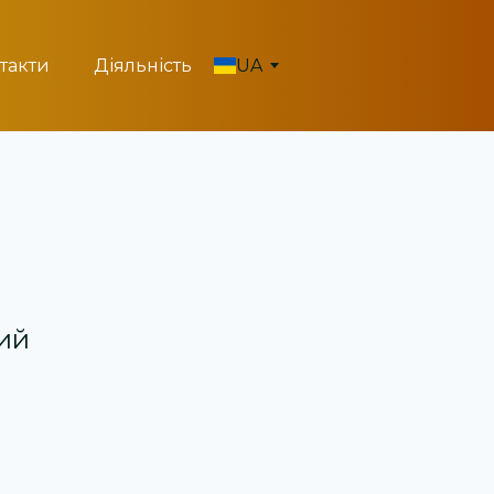
такти
Діяльність
UA
кий