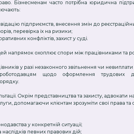
право. Бізнесменам часто потрібна юридична підт
лючають:
квідацію підприємств, внесення змін до реєстраційн
рів, перевірка їх на ризики;
ативних конфліктів, захист у суді.
 Цей напрямок охоплює спори між працівниками та 
івників у разі незаконного звільнення чи невиплати 
 роботодавцям щодо оформлення трудових до
орядку.
ьтації. Окрім представництва та захисту, адвокати 
луги, допомагаючи клієнтам зрозуміти свої права та 
нодавства у конкретній ситуації;
а наслідків певних правових дій;