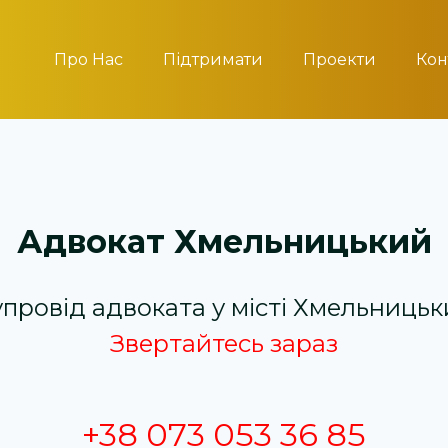
Про Нас
Підтримати
Проекти
Кон
Адвокат Хмельницький
провід адвоката у місті Хмельниць
Звертайтесь зараз
+38 073 053 36 85