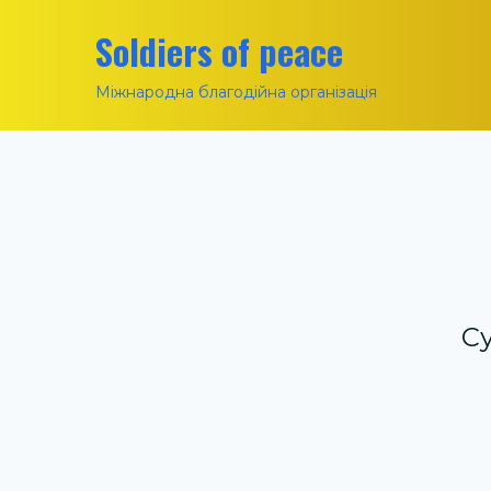
Soldiers of peace
Міжнародна благодійна організація
Су