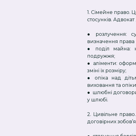
1. Сімейне право. 
стосунків. Адвокат
● розлучення: с
визначення права 
● поділ майна: к
подружжя;
● аліменти: оформ
зміні їх розміру;
● опіка над діт
виховання та опіки
● шлюбні договори
у шлюбі.
2. Цивільне право
договірних зобов’я