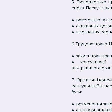
5. Господарське 
справ. Послуги вк
● реєстрацію та лі
● складання догово
● вирішення корпор
6. Трудове право.
● захист прав прац
● консультації
внутрішнього розп
7. Юридичні консул
консультаційні пос
бути:
● роз’яснення зако
● оцінка ризиків т