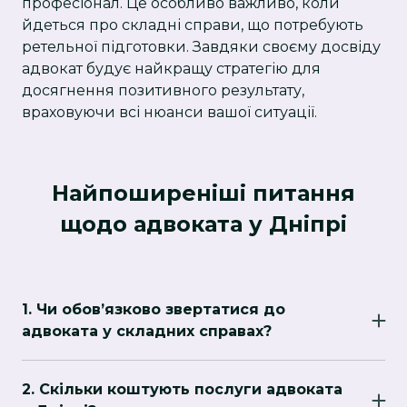
професіонал. Це особливо важливо, коли
йдеться про складні справи, що потребують
ретельної підготовки. Завдяки своєму досвіду
адвокат будує найкращу стратегію для
досягнення позитивного результату,
враховуючи всі нюанси вашої ситуації.
Найпоширеніші питання
щодо адвоката у Дніпрі
1. Чи обов’язково звертатися до
адвоката у складних справах?
Залучення адвоката є важливим у випадках,
коли справа пов’язана зі значними
2. Скільки коштують послуги адвоката
фінансовими ризиками, кримінальними