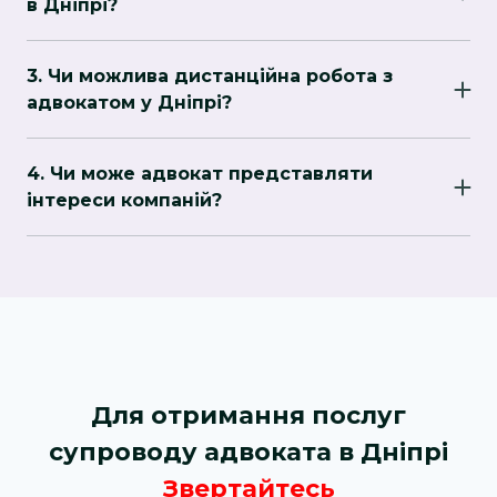
в Дніпрі?
звинуваченнями або складними
Вартість послуг залежить від складності
юридичними процедурами. Його досвід
справи, обсягу роботи та кваліфікації адвоката.
допоможе уникнути помилок і досягти
3. Чи можлива дистанційна робота з
Часто перша консультація може бути
найкращого результату.
адвокатом у Дніпрі?
безкоштовною або коштувати менше, ніж
Так, багато адвокатів у Дніпрі пропонують
подальші послуги. Дізнайтеся про цінову
консультації онлайн, допомогу з підготовкою
політику заздалегідь.
4. Чи може адвокат представляти
документів і супровід справ дистанційно. Це
інтереси компаній?
зручно, особливо для клієнтів, які перебувають
Так, адвокати в Дніпрі надають юридичний
за межами міста.
супровід бізнесу, допомагають у вирішенні
корпоративних конфліктів, підготовці
договорів і реєстрації компаній.
Для отримання послуг
супроводу адвоката в Дніпрі
Звертайтесь