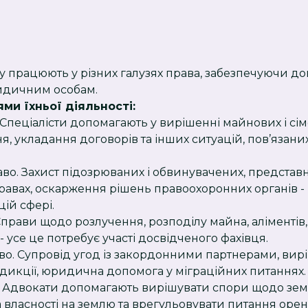
у працюють у різних галузях права, забезпечуючи д
ридичним особам.
ми їхньої діяльності:
Спеціалісти допомагають у вирішенні майнових і сім
, укладання договорів та інших ситуацій, пов’язани
во. Захист підозрюваних і обвинувачених, представ
равах, оскарження рішень правоохоронних органів -
ій сфері.
Справи щодо розлучення, розподілу майна, аліментів
 усе це потребує участі досвідченого фахівця.
о. Супровід угод із закордонними партнерами, вирі
икції, юридична допомога у міграційних питаннях.
 Адвокати допомагають вирішувати спори щодо зем
 власності на землю та врегульовувати питання оре