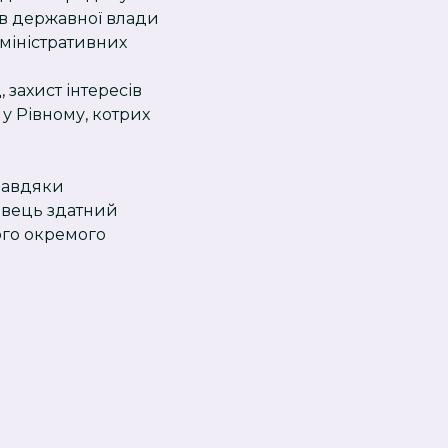
ів державної влади
міністративних
 захист інтересів
 у Рівному, котрих
 Завдяки
хівець здатний
ого окремого