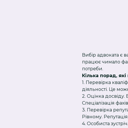
Вибір адвоката є в
працює чимало фах
потреби.
Кілька порад, які
1. Перевірка квалі
діяльності. Це мож
2. Оцінка досвіду.
Спеціалізація фах
3. Перевірка репут
Рівному. Репутація
4. Особиста зустріч