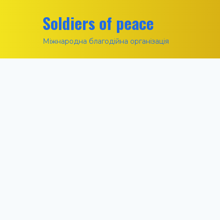
Soldiers of peace
Міжнародна благодійна організація