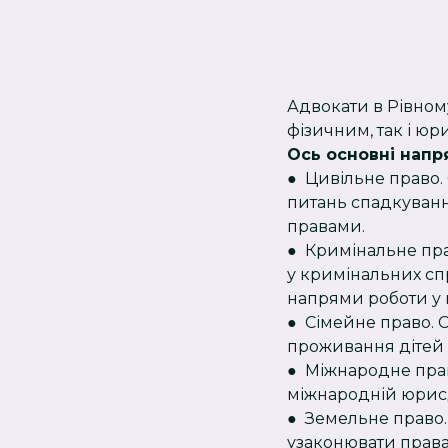
Адвокати в Рівном
фізичним, так і ю
Ось основні напря
● Цивільне право. 
питань спадкування
правами.
● Кримінальне пра
у кримінальних сп
напрями роботи у ц
● Сімейне право. 
проживання дітей -
● Міжнародне прав
міжнародній юрисд
● Земельне право.
узаконювати права