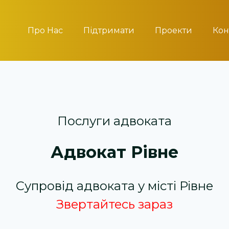
Про Нас
Підтримати
Проекти
Кон
Послуги адвоката
Адвокат Рівне
Супровід адвоката у місті Рівне
Звертайтесь зараз