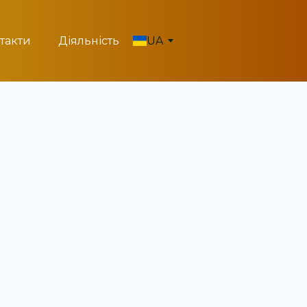
такти
Діяльність
UA