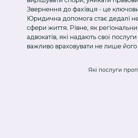
вирішувати спори, уникати правови
Звернення до фахівця - це ключови
Юридична допомога стає дедалі нео
сфери життя. Рівне, як регіональни
адвокатів, які надають свої послуг
важливо враховувати не лише його 
Які послуги про