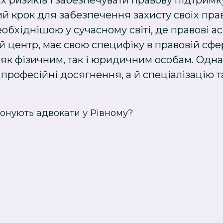
х ризиків і забезпечувати правову підтримк
й крок для забезпечення захисту своїх прав
бхіднішою у сучасному світі, де правові а
й центр, має свою специфіку в правовій сфе
и як фізичним, так і юридичним особам. Одн
професійні досягнення, а й спеціалізацію та
понують адвокати у Рівному?