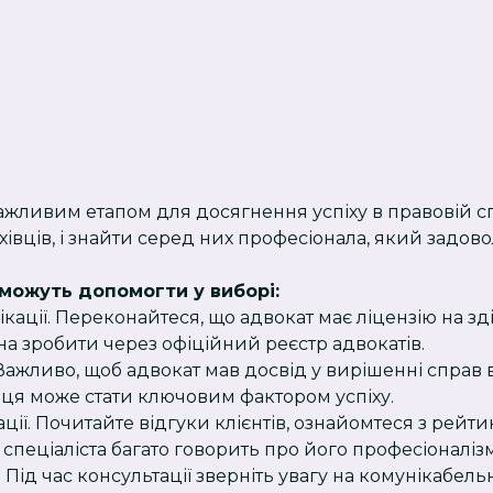
ажливим етапом для досягнення успіху в правовій сп
івців, і знайти серед них професіонала, який задов
 можуть допомогти у виборі:
фікації. Переконайтеся, що адвокат має ліцензію на з
на зробити через офіційний реєстр адвокатів.
 Важливо, щоб адвокат мав досвід у вирішенні справ 
івця може стати ключовим фактором успіху.
ації. Почитайте відгуки клієнтів, ознайомтеся з рейт
 спеціаліста багато говорить про його професіоналізм
. Під час консультації зверніть увагу на комунікабель