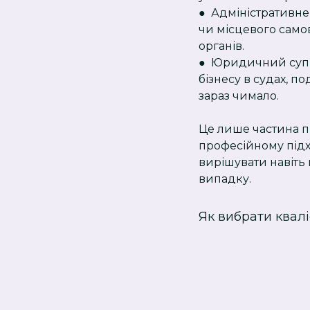
● Адміністративне
чи місцевого само
органів.
● Юридичний супров
бізнесу в судах, п
зараз чимало.
Це лише частина п
професійному підх
вирішувати навіть
випадку.
Як вибрати квал