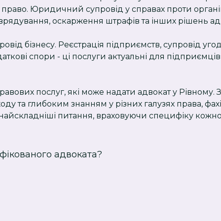
 право. Юридичний супровід у справах проти орган
врядування, оскарження штрафів та інших рішень ад
ід бізнесу. Реєстрація підприємств, супровід угод,
одаткові спори - ці послуги актуальні для підприємців
равових послуг, які може надати адвокат у Рівному.
оду та глибоким знанням у різних галузях права, фа
 найскладніші питання, враховуючи специфіку кожн
іфікованого адвоката?