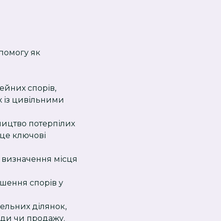
опомогу як
ейних спорів,
х із цивільними
ництво потерпілих
 це ключові
, визначення місця
шення спорів у
ельних ділянок,
нди чи продажу.