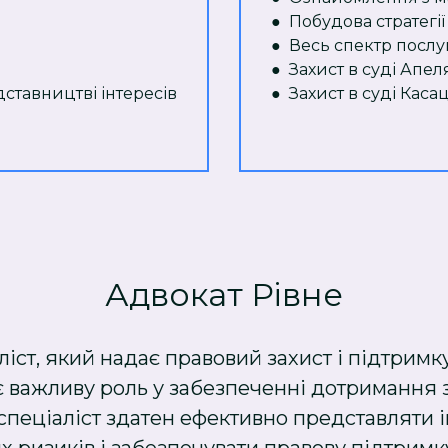
● Побудова стратегії
● Весь спектр послуг 
● Захист в суді Апеля
ставництві інтересів
● Захист в суді Касац
Адвокат Рівне
ліст, який надає правовий захист і підтримку
є важливу роль у забезпеченні дотримання з
 спеціаліст здатен ефективно представляти і