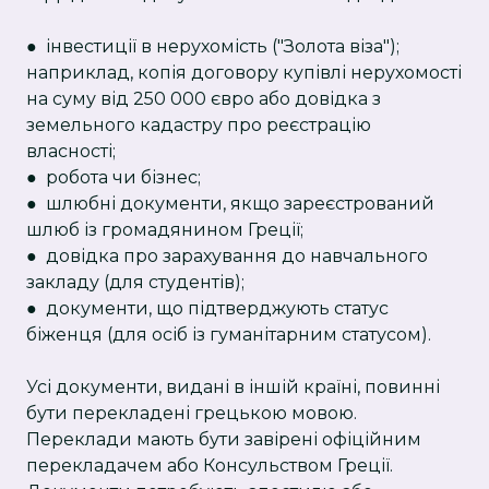
● інвестиції в нерухомість ("Золота віза");
наприклад, копія договору купівлі нерухомості
на суму від 250 000 євро або довідка з
земельного кадастру про реєстрацію
власності;
● робота чи бізнес;
● шлюбні документи, якщо зареєстрований
шлюб із громадянином Греції;
● довідка про зарахування до навчального
закладу (для студентів);
● документи, що підтверджують статус
біженця (для осіб із гуманітарним статусом).
Усі документи, видані в іншій країні, повинні
бути перекладені грецькою мовою.
Переклади мають бути завірені офіційним
перекладачем або Консульством Греції.