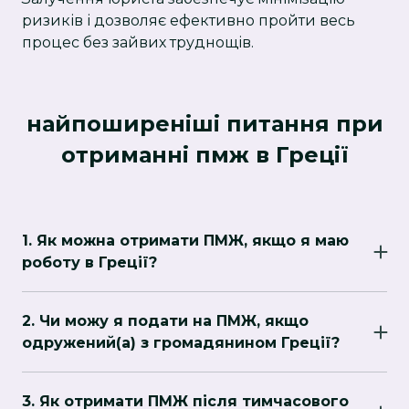
ризиків і дозволяє ефективно пройти весь
процес без зайвих труднощів.
найпоширеніші питання при
отриманні пмж в Греції
1. Як можна отримати ПМЖ, якщо я маю
роботу в Греції?
Якщо ви працюєте в Греції за трудовим
договором або маєте підприємницьку
2. Чи можу я подати на ПМЖ, якщо
діяльність, після певного часу (зазвичай 5
одружений(а) з громадянином Греції?
років безперервного перебування) ви маєте
Так, шлюб з громадянином Греції дає право на
право подати на ПМЖ.
подачу на ПМЖ після 3 років спільного
3. Як отримати ПМЖ після тимчасового
проживання.