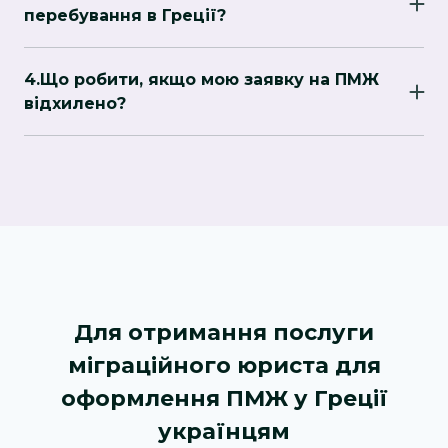
перебування в Греції?
Якщо ви вже маєте тимчасовий дозвіл на
перебування, ви можете подати на ПМЖ після
4.Що робити, якщо мою заявку на ПМЖ
5 років постійного перебування в країні.
відхилено?
У разі відмови можна подати апеляцію або
оскаржити рішення в судовому порядку.
Юрист допоможе правильно оформити
апеляцію.
Для отримання послуги
міграційного юриста для
оформлення ПМЖ у Греції
українцям