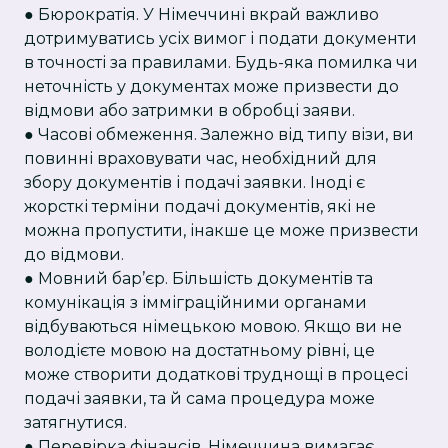
● Бюрократія. У Німеччині вкрай важливо
дотримуватись усіх вимог і подати документи
в точності за правилами. Будь-яка помилка чи
неточність у документах може призвести до
відмови або затримки в обробці заяви.
● Часові обмеження. Залежно від типу візи, ви
повинні враховувати час, необхідний для
збору документів і подачі заявки. Іноді є
жорсткі терміни подачі документів, які не
можна пропустити, інакше це може призвести
до відмови.
● Мовний бар’єр. Більшість документів та
комунікація з імміграційними органами
відбуваються німецькою мовою. Якщо ви не
володієте мовою на достатньому рівні, це
може створити додаткові труднощі в процесі
подачі заявки, та й сама процедура може
затягнутися.
● Перевірка фінансів. Німеччина вимагає