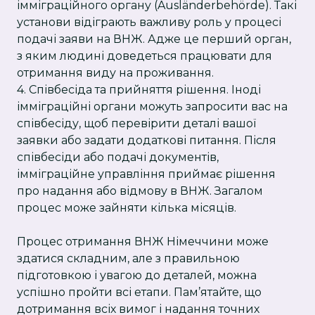
імміграційного органу (Ausländerbehörde). Такі
установи відіграють важливу роль у процесі
подачі заяви на ВНЖ. Адже це перший орган,
з яким людині доведеться працювати для
отримання виду на проживання.
4. Співбесіда та прийняття рішення. Іноді
імміграційні органи можуть запросити вас на
співбесіду, щоб перевірити деталі вашої
заявки або задати додаткові питання. Після
співбесіди або подачі документів,
імміграційне управління приймає рішення
про надання або відмову в ВНЖ. Загалом
процес може зайняти кілька місяців.
Процес отримання ВНЖ Німеччини може
здатися складним, але з правильною
підготовкою і увагою до деталей, можна
успішно пройти всі етапи. Пам’ятайте, що
дотримання всіх вимог і надання точних