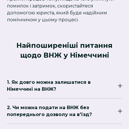
помилок і затримок, скористайтеся
допомогою юриста, який буде надійним
помічником у цьому процесі.
Найпоширеніші питання
щодо ВНЖ у Німеччині
1. Як довго можна залишатися в
Німеччині на ВНЖ?
Зазвичай ВНЖ у Німеччині видається на
період до 3 років, але термін залежить від
2. Чи можна подати на ВНЖ без
мети перебування та типу ВНЖ. Після
попереднього дозволу на в'їзд?
закінчення цього терміну ви можете подати
Якщо ви вже перебуваєте в Німеччині на
заявку на продовження або змінити статус на
короткостроковій візі, деякі категорії ВНЖ