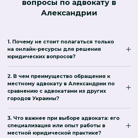
вопросы по адвокату в
Александрии
1. Почему не стоит полагаться только
на онлайн-ресурсы для решения
юридических вопросов?
В интернете можно найти множество
полезной информации, но каждый случай
2. В чем преимущество обращения к
уникален и требует индивидуального
местному адвокату в Александрии по
подхода. Адвокат, работающий в Сумах,
сравнению с адвокатами из других
знаком с местными особенностями
городов Украины?
правоприменения и судебной практики, что
Местный адвокат хорошо знает специфику
дает ему преимущество в точной
работы судов, органы власти и местные
интерпретации законов и защите интересов
3. Что важнее при выборе адвоката: его
нормативные акты, что помогает ему
клиетов.
специализация или опыт работы в
предсказать возможные сложности и быстрее
местной юридической практике?
найти решение проблемы. Этот опыт помогает