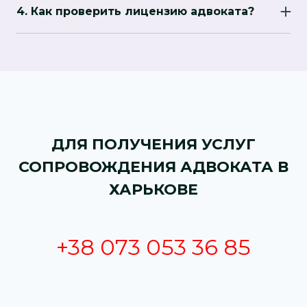
быть ограничена, но в большинстве случаев
войны.
4. Как проверить лицензию адвоката?
адвокаты в Харькове стараются обеспечить
Для проверки лицензии адвоката можно
оперативный контакт, особенно в экстренных
воспользоваться официальными реестрами,
ситуациях.
доступными на сайтах адвокатских палат, где
публикуются данные о специалистах,
имеющих право заниматься юридической
деятельностью.
ДЛЯ ПОЛУЧЕНИЯ УСЛУГ
СОПРОВОЖДЕНИЯ АДВОКАТА В
ХАРЬКОВЕ
+38 073 053 36 85