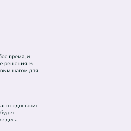
ое время, и
е решения. В
евым шагом для
кат предоставит
 будет
е дела.