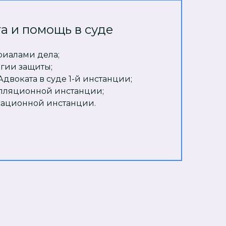
а и помощь в суде
риалами дела;
егии защиты;
Адвоката в суде 1-й инстанции;
елляционной инстанции;
ссационной инстанции.