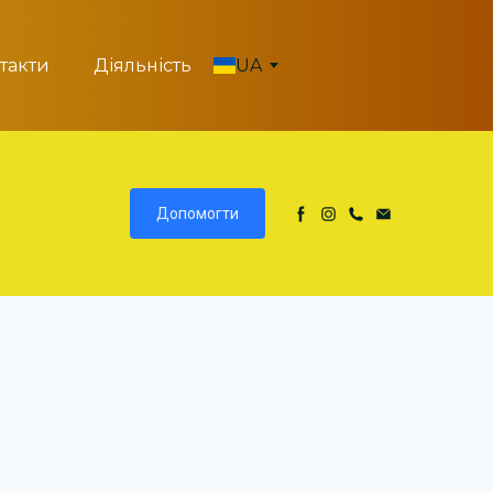
такти
Діяльність
UA
Допомогти