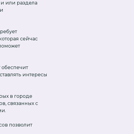
ми или раздела
 и
ребует
которая сейчас
 поможет
т обеспечит
ставлять интересы
рых в городе
в, связанных с
ми.
сов позволит