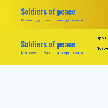
Soldiers of peace
Міжнародна благодійна організація
Про Н
Soldiers of peace
Поточ
Міжнародна благодійна організація