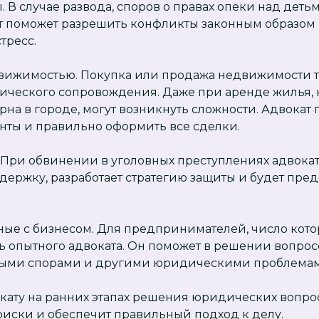
. В случае развода, споров о правах опеки над деть
т поможет разрешить конфликты законным образом
тресс.
движимостью. Покупка или продажа недвижимости т
ического сопровождения. Даже при аренде жилья, 
рна в городе, могут возникнуть сложности. Адвокат
нты и правильно оформить все сделки.
. При обвинении в уголовных преступлениях адвока
ржку, разработает стратегию защиты и будет пред
нные с бизнесом. Для предпринимателей, число кото
ть опытного адвоката. Он поможет в решении вопросо
выми спорами и другими юридическими проблема
кату на ранних этапах решения юридических вопро
иски и обеспечит правильный подход к делу.