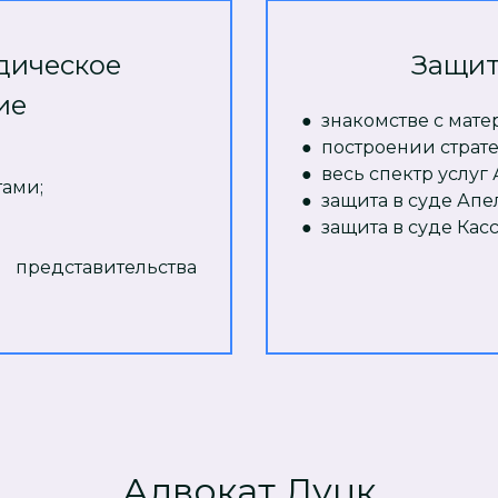
дическое
Защит
ие
●
знакомстве с мате
●
построении страт
●
весь спектр услуг 
тами;
●
защита в суде Ап
●
защита в суде Ка
представительства
Адвокат Луцк