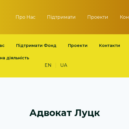
Про Нас
Підтримати
Проекти
Кон
ас
Підтримати Фонд
Проекти
Контакти
на діяльність
EN
UA
Адвокат Луцк