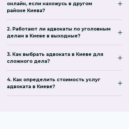
онлайн, если нахожусь в другом
районе Киева?
Да, большинство адвокатов предоставляют
онлайн-консультации через Zoom, Skype или
2. Работают ли адвокаты по уголовным
другие платформы, что удобно для клиентов,
делам в Киеве в выходные?
которые не могут встретиться лично.
Многие адвокаты доступны в выходные дни
для экстренных случаев, таких как
3. Как выбрать адвоката в Киеве для
задержания или обыски. Необходимо заранее
сложного дела?
договориться о условиях сотрудничества.
Рекомендуется выбирать специалиста с
опытом в вашей категории дела, просмотреть
4. Как определить стоимость услуг
отзывы клиентов и уточнить его предыдущие
адвоката в Киеве?
успехи в подобных делах.
Цена зависит от сложности дела, времени,
которое адвокат тратит, и специфики услуг.
Предварительная оценка стоимости
предоставляется во время первичной
консультации.