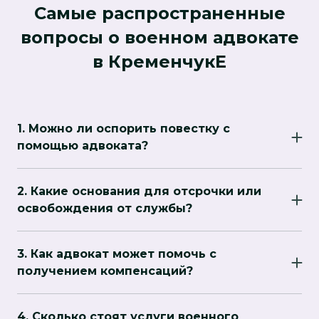
Самые распространенные
вопросы о военном адвокате
в КременчукЕ
1. Можно ли оспорить повестку с
помощью адвоката?
Да, адвокат поможет оценить законность
вручения повестки, подготовит необходимые
2. Какие основания для отсрочки или
документы для обжалования и представит
освобождения от службы?
ваши интересы в суде или перед
Среди оснований: состояние здоровья,
военкоматом.
наличие иждивенцев (малолетние дети,
3. Как адвокат может помочь с
родители с инвалидностью), обучение,
получением компенсаций?
выполнение критически важных для страны
Юрист разберется в вашем случае, соберет
функций. Адвокат поможет доказать эти
необходимые доказательства и подаст
основания и оформить документы.
4. Сколько стоят услуги военного