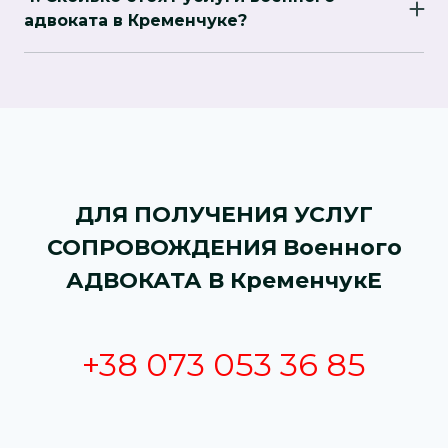
заявление на выплаты (за ранения, смерть
адвоката в Кременчуке?
военнослужащего, участие в боевых
Стоимость услуг зависит от сложности дела.
действиях). Если компенсация была
Обычно консультации стоят дешевле, а
отклонена, адвокат обжалует отказ.
подготовка документов и представительство
в суде дороже. Точную цену лучше уточнить
на консультации.
ДЛЯ ПОЛУЧЕНИЯ УСЛУГ
СОПРОВОЖДЕНИЯ Военного
АДВОКАТА В КременчукЕ
+38 073 053 36 85