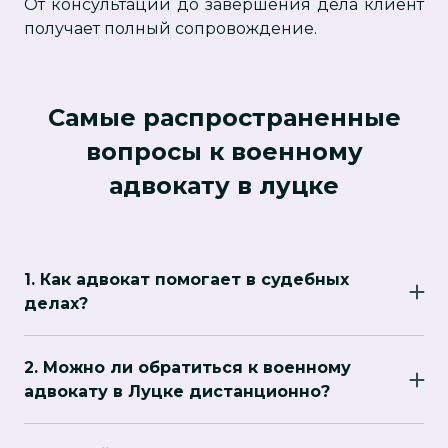
От консультации до завершения дела клиент
получает полный сопровождение.
Самые распространенные
вопросы к военному
адвокату в луцке
1. Как адвокат помогает в судебных
делах?
Юрист представляет интересы клиента в
дисциплинарных, административных и
2. Можно ли обратиться к военному
уголовных делах, обеспечивая качественную
адвокату в Луцке дистанционно?
защиту и подготовку документов.
Да, многие военные адвокаты в Луцке
предоставляют консультации онлайн, что