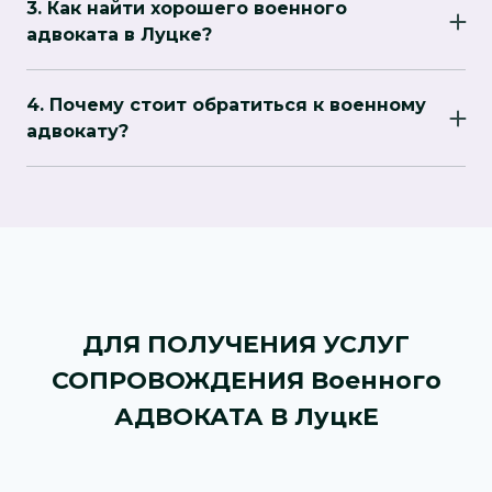
3. Как найти хорошего военного
позволяет быстро получить помощь даже без
адвоката в Луцке?
личной встречи.
Выбирайте юриста с опытом в военном праве,
положительными отзывами и готовностью
4. Почему стоит обратиться к военному
оперативно решать ваши вопросы.
адвокату?
Адвокат помогает избежать ошибок,
сэкономить время и обеспечивает
эффективную защиту прав клиента на всех
этапах решения вопроса.
ДЛЯ ПОЛУЧЕНИЯ УСЛУГ
СОПРОВОЖДЕНИЯ Военного
АДВОКАТА В ЛуцкЕ