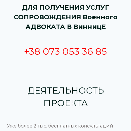
ДЛЯ ПОЛУЧЕНИЯ УСЛУГ
оформить документы для получения всех
положенных выплат и защитит права семьи в
СОПРОВОЖДЕНИЯ Военного
случае отказа.
АДВОКАТА В ВинницЕ
+38 073 053 36 85
ДЕЯТЕЛЬНОСТЬ
ПРОЕКТА
Уже более 2 тыс. бесплатных консультаций