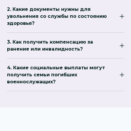
дополнительные доказательства, такие как
2. Какие документы нужны для
приказы, свидетельства и справки о
увольнения со службы по состоянию
пребывании в зоне боевых действий. Адвокат
здоровья?
поможет:
Многие адвокаты доступныДля увольнения
● повторно подготовить заявление;
по состоянию здоровья требуется:
● подать иск в суд для оспаривания отказа.
3. Как получить компенсацию за
● заключение военно-врачебной комиссии
ранение или инвалидность?
(ВВК);
Для получения компенсации необходимо:
● медицинские справки и анализы;
● предоставить медицинские справки о
● заявление на увольнение.
4. Какие социальные выплаты могут
степени ранения или инвалидности;
Адвокат поможет грамотно подготовить
получить семьи погибших
● подать заявление в соответствующие
документы и оспорить отказ, если он
военнослужащих?
органы;
возникнет.в выходные дни для экстренных
Семьи погибших военнослужащих имеют
● собрать подтверждающие документы, такие
случаев, таких как задержания или обыски.
право на:
как справки об участии в боевых действиях.
Необходимо заранее договориться о условиях
● единовременную денежную помощь;
Адвокат проконтролирует правильность
сотрудничества.
● ежемесячные социальные выплаты;
подачи документов и поможет в случае
● государственные льготы на жилье и
задержек или отказа.
коммунальные услуги.
Военный адвокат поможет грамотно