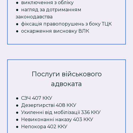
● виключення з обліку
● нагляд за дотриманням
законодавства
● фіксація правопорушень з боку ТЦК
● оскарження висновку ВЛК
Послуги військового
адвоката
● СЗЧ 407 ККУ
● Дезертирстві 408 ККУ
● Ухиленні від мобілізації 336 ККУ
● Невиконанні наказу 403 ККУ
● Непокора 402 ККУ