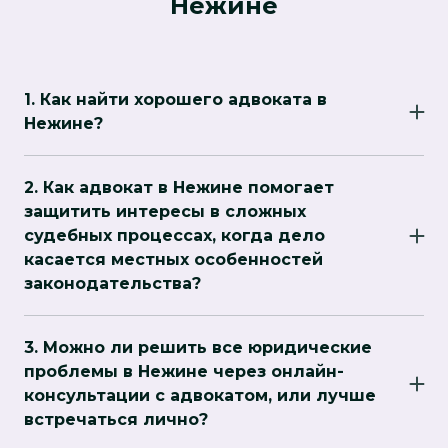
Нежине
1. Как найти хорошего адвоката в
Нежине?
Для поиска хорошего адвоката важно
обратить внимание на несколько факторов:
2. Как адвокат в Нежине помогает
опыт в нужной области права, репутацию и
защитить интересы в сложных
отзывы клиентов. Можно начать с
судебных процессах, когда дело
рекомендаций от знакомых или изучить
касается местных особенностей
интернет-ресурсы, на которых представлены
законодательства?
юридические услуги в городе.
Такие адвокаты обладают знаниями о
судебной практике в этом регионе, что
3. Можно ли решить все юридические
помогает выстраивать стратегию защиты,
проблемы в Нежине через онлайн-
учитывая все особенности местных судов.
консультации с адвокатом, или лучше
Например, в некоторых случаях суды могут
встречаться лично?
придерживаться определенных стандартов,
Хотя онлайн-консультации с адвокатом могут