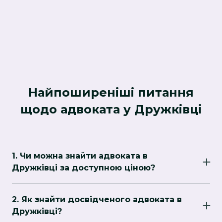
Найпоширеніші питання
щодо адвоката у Дружківці
1. Чи можна знайти адвоката в
Дружківці за доступною ціною?
Так, ціни на послуги адвокатів у Шостка
можуть бути нижчими, ніж у великих містах,
2. Як знайти досвідченого адвоката в
таких як Київ. Однак варто звертати увагу на
Дружківці?
досвід і спеціалізацію адвоката, оскільки на