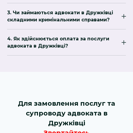
Рекомендується звертатися до адвоката через
вартість послуг впливає складність справи.
знайомих або читати відгуки на
3. Чи займаються адвокати в Дружківці
спеціалізованих форумах та сайтах. Також
складними кримінальними справами?
можна звернутися до місцевих адвокатських
Так, багато адвокатів у Шостка мають досвід у
об'єднань або асоціацій.
кримінальних справах і можуть допомогти з
4. Як здійснюється оплата за послуги
захистом прав обвинувачених осіб.
адвоката в Дружківці?
Зазвичай адвокати в Шостка працюють за
погодинною оплатою або за фіксовану суму в
залежності від типу справи. Оплату можна
обговорити заздалегідь і укласти угоду про
гонорар.
Для замовлення послуг та
супроводу адвоката в
Дружківці
Звертайтесь