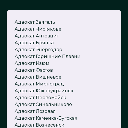
Адвокат Звягель
Адвокат Чистякове
Адвокат Антрацит
Адвокат Брянка
Адвокат
Энергодар
Адвокат
Горишние Плавни
Адвокат Изюм
Адвокат Фастов
Адвокат Вишнёвое
Адвокат Мирноград
Адвокат Южноукраинск
Адвокат Первомайск
Адвокат Синельниково
Адвокат Лозовая
Адвокат Каменка-Бугская
Адвокат Вознесенск