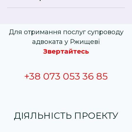
Так, ми маємо практику захисту у справах за
статтями 407 та 402 ККУ. Підготуємо правову
позицію, надамо супровід під час допитів,
засідань і у військових судах.
Для отримання послуг супроводу
адвоката у Ржищеві
Звертайтесь
+38 073 053 36 85
ДІЯЛЬНІСТЬ ПРОЕКТУ