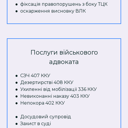
● фіксація правопорушень з боку ТЦК
● оскарження висновку ВЛК
Послуги військового
адвоката
● СЗЧ 407 ККУ
● Дезертирстві 408 ККУ
● Ухиленні від мобілізації 336 ККУ
● Невиконанні наказу 403 ККУ
● Непокора 402 ККУ
● Досудовий супровід
● Захист в суді