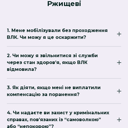
Ржищеві
1. Мене мобілізували без проходження
ВЛК. Чи можу я це оскаржити?
Так, мобілізація без медичного огляду є
порушенням. Ми допоможемо підготувати
2. Чи можу я звільнитися зі служби
скаргу до ТЦК, ініціювати повторне
через стан здоров’я, якщо ВЛК
проходження ВЛК та, за потреби, звернутися
відмовила?
до суду.
Так. Ми перевіримо ваші медичні документи,
організуємо повторне обстеження, подамо
3. Як діяти, якщо мені не виплатили
апеляцію або позов до суду. Допомагаємо
компенсацію за поранення?
домогтися справедливого рішення.
Ми допоможемо зібрати необхідні документи,
подати офіційні звернення та супроводимо
4. Чи надаєте ви захист у кримінальних
справу до моменту фактичного отримання
справах, пов’язаних із “самоволкою”
належних вам коштів.
або “непокорою”?