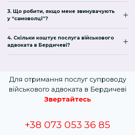
відповідні документи для ТЦК та суду.
3. Що робити, якщо мене звинувачують
у “самоволці”?
Звернутися до адвоката якнайшвидше. Ми
підготуємо захисну позицію і представимо
4. Скільки коштує послуга військового
ваші інтереси в суді.
адвоката в Бердичеві?
Консультація безкоштовна. Повна вартість
обговорюється індивідуально та фіксується
заздалегідь
Для отримання послуг супроводу
військового адвоката в Бердичеві
Звертайтесь
+38 073 053 36 85