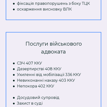
● фіксація правопорушень з боку ТЦК
● оскарження висновку ВЛК
Послуги військового
адвоката
● СЗЧ 407 ККУ
● Дезертирстві 408 ККУ
● Ухиленні від мобілізації 336 ККУ
● Невиконанні наказу 403 ККУ
● Непокора 402 ККУ
● Досудовий супровід
● Захист в суді