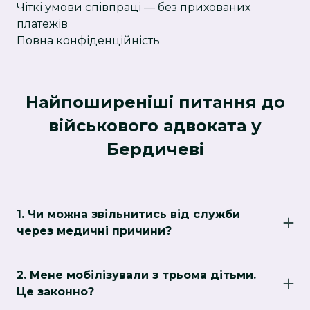
Чіткі умови співпраці — без прихованих
платежів
Повна конфіденційність
Найпоширеніші питання до
військового адвоката у
Бердичеві
1. Чи можна звільнитись від служби
через медичні причини?
Так, якщо є об'єктивні підстави. Ми
допоможемо організувати повторне ВЛК та
2. Мене мобілізували з трьома дітьми.
довести непридатність.
Це законно?
Ні. Ви маєте право на відстрочку. Підготуємо